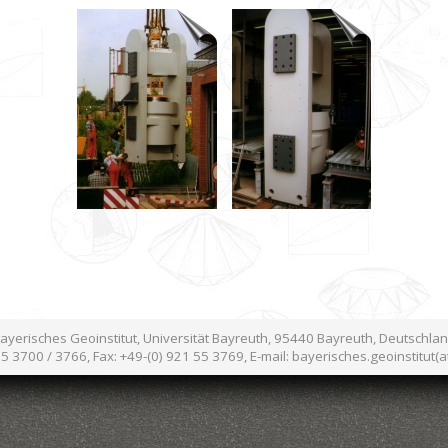
ayerisches Geoinstitut, Universität Bayreuth, 95440 Bayreuth, Deutschla
55 3700 / 3766, Fax: +49-(0) 921 55 3769, E-mail: bayerisches.geoinstitut(