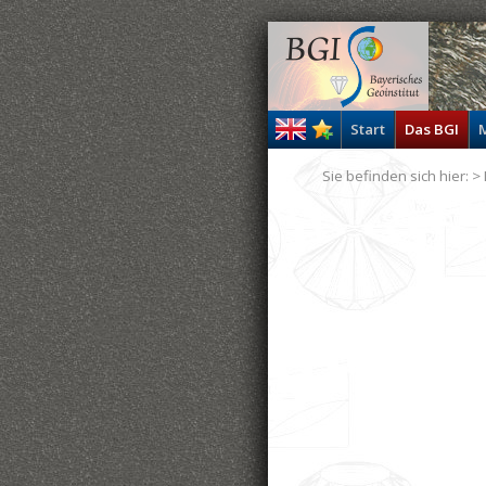
Start
Das BGI
M
Sie befinden sich hier: >