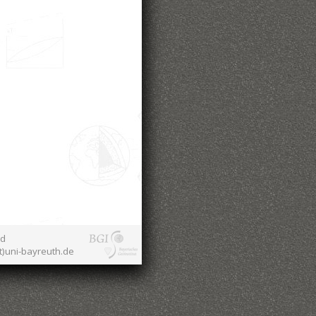
nd
at)uni-bayreuth.de