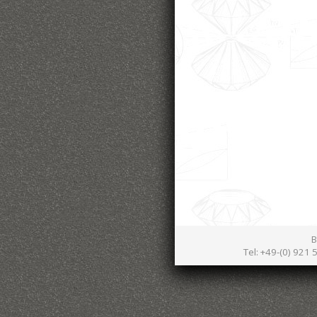
B
Tel: +49-(0) 921 